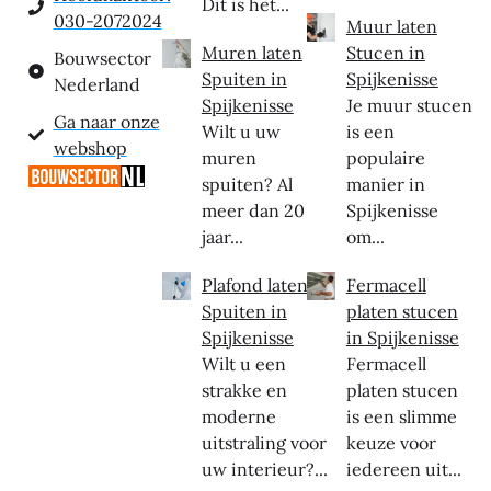
Dit is het...
030-2072024
Muur laten
Muren laten
Stucen in
Bouwsector
Spuiten in
Spijkenisse
Nederland
Spijkenisse
Je muur stucen
Ga naar onze
Wilt u uw
is een
webshop
muren
populaire
spuiten? Al
manier in
meer dan 20
Spijkenisse
jaar...
om...
Plafond laten
Fermacell
Spuiten in
platen stucen
Spijkenisse
in Spijkenisse
Wilt u een
Fermacell
strakke en
platen stucen
moderne
is een slimme
uitstraling voor
keuze voor
uw interieur?...
iedereen uit...