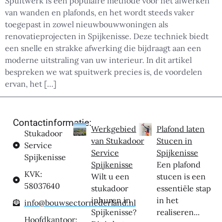
Spuitwerk is een populaire methode voor het afwerken
van wanden en plafonds, en het wordt steeds vaker
toegepast in zowel nieuwbouwwoningen als
renovatieprojecten in Spijkenisse. Deze techniek biedt
een snelle en strakke afwerking die bijdraagt aan een
moderne uitstraling van uw interieur. In dit artikel
bespreken we wat spuitwerk precies is, de voordelen
ervan, het […]
Contactinformatie:
Werkgebied
Plafond laten
Stukadoor
van Stukadoor
Stucen in
Service
Service
Spijkenisse
Spijkenisse
Spijkenisse
Een plafond
KVK:
Wilt u een
stucen is een
58037640
stukadoor
essentiële stap
inhuren in
in het
info@bouwsectornederland.nl
Spijkenisse?
realiseren...
Hoofdkantoor: