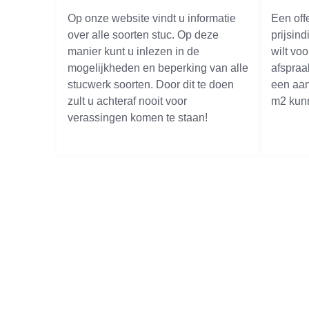
Op onze website vindt u informatie
Een off
over alle soorten stuc. Op deze
prijsind
manier kunt u inlezen in de
wilt vo
mogelijkheden en beperking van alle
afspraa
stucwerk soorten. Door dit te doen
een aant
zult u achteraf nooit voor
m2 kun
verassingen komen te staan!
B
Het afgelopen jaar heeft Stukad