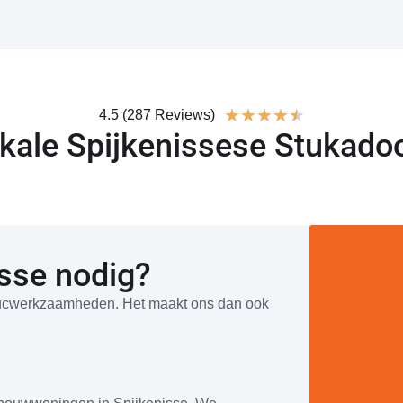
★
★
★
★
★
4.5 (287 Reviews)
kale Spijkenissese Stukado
isse nodig?
 stucwerkzaamheden. Het maakt ons dan ook