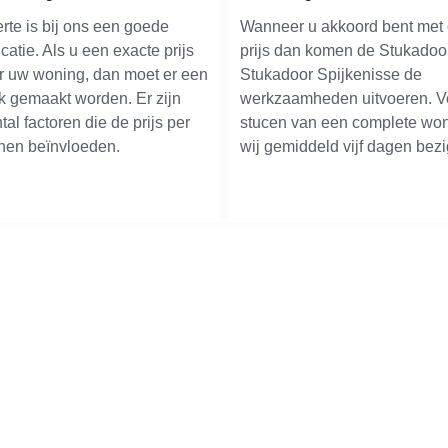
erte is bij ons een goede
Wanneer u akkoord bent met
icatie. Als u een exacte prijs
prijs dan komen de Stukadoo
or uw woning, dan moet er een
Stukadoor Spijkenisse de
k gemaakt worden. Er zijn
werkzaamheden uitvoeren. V
al factoren die de prijs per
stucen van een complete won
nen beïnvloeden.
wij gemiddeld vijf dagen bezi
este Stukadoors in Spijken
oor Service Spijkenisse wederom een belangrijke prijs gewonnen
beste stukadoorsbedrijf in Spijkenisse.