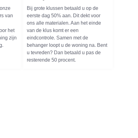
 onze
Bij grote klussen betaald u op de
rs van
eerste dag 50% aan. Dit dekt voor
ons alle materialen. Aan het einde
oor het
van de klus komt er een
ing zijn
eindcontrole. Samen met de
g.
behanger loopt u de woning na. Bent
u tevreden? Dan betaald u pas de
resterende 50 procent.
isse
. We zijn uitgroepen in de regio als