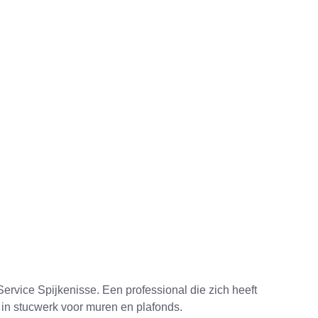
 maar weinig
e concurrenten,
 Spijkenisse al