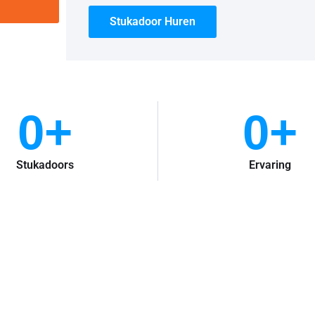
Stukadoor Huren
0
+
0
+
Stukadoors
Ervaring
door Service Spijkenisse?