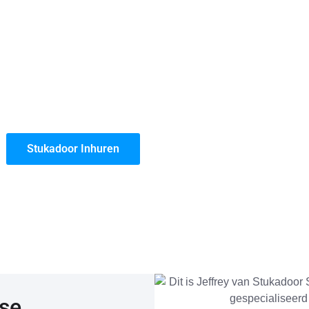
werk leveren. Bijna iedereen kan stuc aanbrengen, maar er zijn
 in Spijkenisse, die vakwerk leveren met garantie!
 prijs per vierkante meter. Gemiddeld zitten wij 10% onder onz
 wij onze materialen groots inkopen.
den, is onze jarenlange ervaring. Omdat ons stukadoorsbedrijf in
e zeker dat je te maken hebt met een gerenommeerd stucbedrijf.
Stukadoor Inhuren
sse