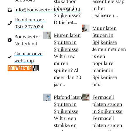
stukadoor
essentiële stap
inhuren in
in het
info@bouwsectornederland.nl
Spijkenisse?
realiseren...
Hoofdkantoor:
Dit is het...
030-2072024
Muur laten
Muren laten
Stucen in
Bouwsector
Spuiten in
Spijkenisse
Nederland
Spijkenisse
Je muur stucen
Ga naar onze
Wilt u uw
is een
webshop
muren
populaire
spuiten? Al
manier in
meer dan 20
Spijkenisse
jaar...
om...
Plafond laten
Fermacell
Spuiten in
platen stucen
Spijkenisse
in Spijkenisse
Wilt u een
Fermacell
strakke en
platen stucen