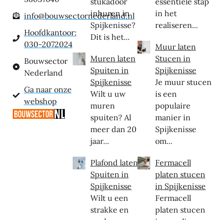
stukadoor
essentiële stap
inhuren in
in het
info@bouwsectornederland.nl
Spijkenisse?
realiseren...
Hoofdkantoor:
Dit is het...
030-2072024
Muur laten
Muren laten
Stucen in
Bouwsector
Spuiten in
Spijkenisse
Nederland
Spijkenisse
Je muur stucen
Ga naar onze
Wilt u uw
is een
webshop
muren
populaire
spuiten? Al
manier in
meer dan 20
Spijkenisse
jaar...
om...
Plafond laten
Fermacell
Spuiten in
platen stucen
Spijkenisse
in Spijkenisse
Wilt u een
Fermacell
strakke en
platen stucen