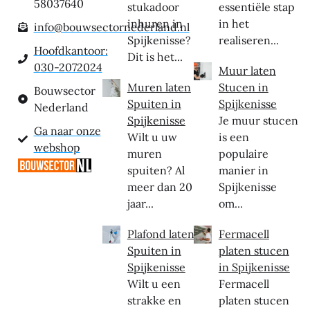
58037640
stukadoor
essentiële stap
inhuren in
in het
info@bouwsectornederland.nl
Spijkenisse?
realiseren...
Hoofdkantoor:
Dit is het...
030-2072024
Muur laten
Muren laten
Stucen in
Bouwsector
Spuiten in
Spijkenisse
Nederland
Spijkenisse
Je muur stucen
Ga naar onze
Wilt u uw
is een
webshop
muren
populaire
spuiten? Al
manier in
meer dan 20
Spijkenisse
jaar...
om...
Plafond laten
Fermacell
Spuiten in
platen stucen
Spijkenisse
in Spijkenisse
Wilt u een
Fermacell
strakke en
platen stucen