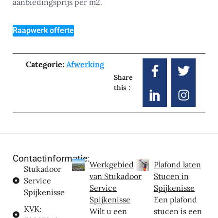
aanbiedingsprijs per m2.
Raapwerk offerte
Categorie:
Afwerking
Share
this :
Contactinformatie:
Werkgebied
Plafond laten
Stukadoor
van Stukadoor
Stucen in
Service
Service
Spijkenisse
Spijkenisse
Spijkenisse
Een plafond
KVK:
Wilt u een
stucen is een