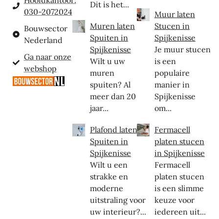
Hoofdkantoor:
Dit is het...
030-2072024
Muur laten
Muren laten
Stucen in
Bouwsector
Spuiten in
Spijkenisse
Nederland
Spijkenisse
Je muur stucen
Ga naar onze
Wilt u uw
is een
webshop
muren
populaire
spuiten? Al
manier in
meer dan 20
Spijkenisse
jaar...
om...
Plafond laten
Fermacell
Spuiten in
platen stucen
Spijkenisse
in Spijkenisse
Wilt u een
Fermacell
strakke en
platen stucen
moderne
is een slimme
uitstraling voor
keuze voor
uw interieur?...
iedereen uit...