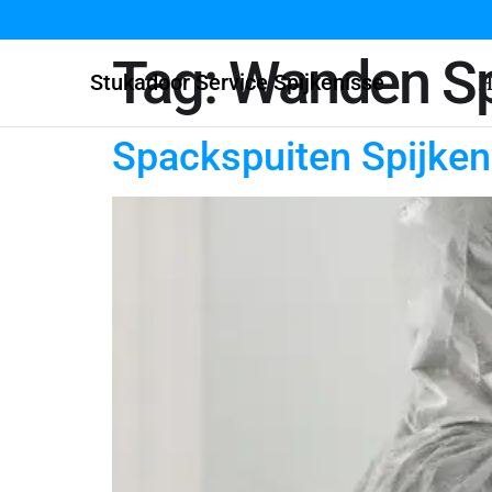
Tag:
Wanden Sp
Stukadoor Service Spijkenisse
H
Spackspuiten Spijken