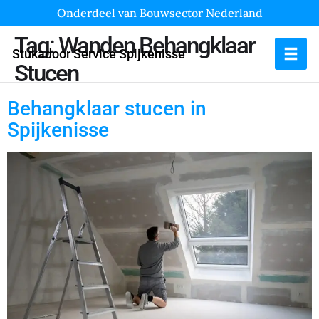
Onderdeel van Bouwsector Nederland
Tag:
Wanden Behangklaar
Stukadoor Service Spijkenisse
Stucen
Behangklaar stucen in
Spijkenisse