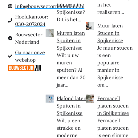
inhuren in
in het
info@bouwsectornederland.nl
Spijkenisse?
realiseren...
Hoofdkantoor:
Dit is het...
030-2072024
Muur laten
Muren laten
Stucen in
Bouwsector
Spuiten in
Spijkenisse
Nederland
Spijkenisse
Je muur stucen
Ga naar onze
Wilt u uw
is een
webshop
muren
populaire
spuiten? Al
manier in
meer dan 20
Spijkenisse
jaar...
om...
Plafond laten
Fermacell
Spuiten in
platen stucen
Spijkenisse
in Spijkenisse
Wilt u een
Fermacell
strakke en
platen stucen
moderne
is een slimme