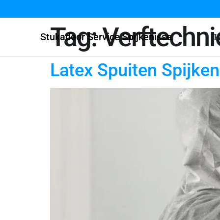
Tag:
Verftechni
Stukadoor Service Spijkenisse
H
Latex Spuiten Spijken