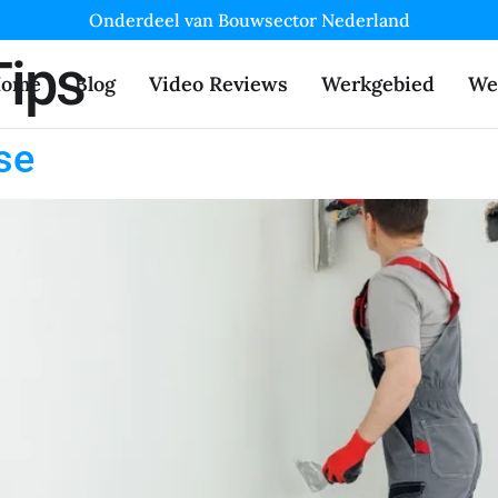
Onderdeel van Bouwsector Nederland
Tips
ome
Blog
Video Reviews
Werkgebied
We
se