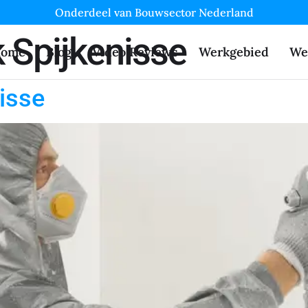
Onderdeel van Bouwsector Nederland
 Spijkenisse
ome
Blog
Video Reviews
Werkgebied
We
isse