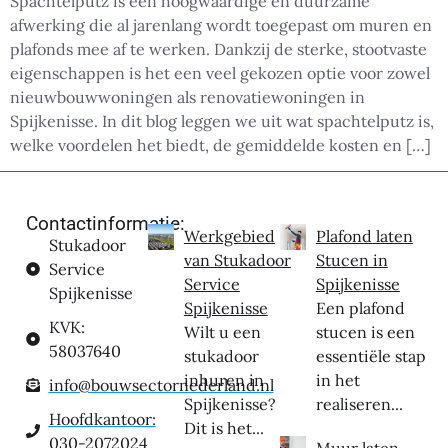
Spachtelputz is een hoogwaardige en duurzame
afwerking die al jarenlang wordt toegepast om muren en
plafonds mee af te werken. Dankzij de sterke, stootvaste
eigenschappen is het een veel gekozen optie voor zowel
nieuwbouwwoningen als renovatiewoningen in
Spijkenisse. In dit blog leggen we uit wat spachtelputz is,
welke voordelen het biedt, de gemiddelde kosten en […]
Contactinformatie:
Werkgebied
Plafond laten
Stukadoor
van Stukadoor
Stucen in
Service
Service
Spijkenisse
Spijkenisse
Spijkenisse
Een plafond
KVK:
Wilt u een
stucen is een
58037640
stukadoor
essentiële stap
inhuren in
in het
info@bouwsectornederland.nl
Spijkenisse?
realiseren...
Hoofdkantoor:
Dit is het...
030-2072024