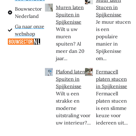
Muur laten
Muren laten
Stucen in
Bouwsector
Spuiten in
Spijkenisse
Nederland
Spijkenisse
Je muur stucen
Ga naar onze
Wilt u uw
is een
webshop
muren
populaire
spuiten? Al
manier in
meer dan 20
Spijkenisse
jaar...
om...
Plafond laten
Fermacell
Spuiten in
platen stucen
Spijkenisse
in Spijkenisse
Wilt u een
Fermacell
strakke en
platen stucen
moderne
is een slimme
uitstraling voor
keuze voor
uw interieur?...
iedereen uit...