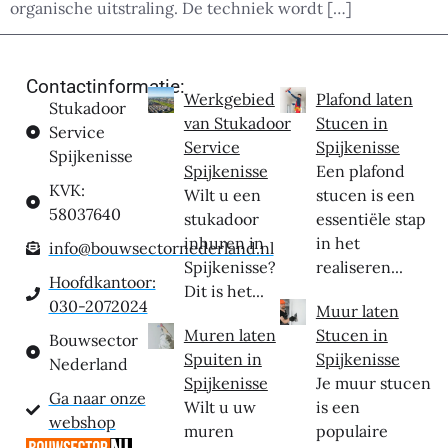
organische uitstraling. De techniek wordt […]
Contactinformatie:
Werkgebied
Plafond laten
Stukadoor
van Stukadoor
Stucen in
Service
Service
Spijkenisse
Spijkenisse
Spijkenisse
Een plafond
KVK:
Wilt u een
stucen is een
58037640
stukadoor
essentiële stap
inhuren in
in het
info@bouwsectornederland.nl
Spijkenisse?
realiseren...
Hoofdkantoor:
Dit is het...
030-2072024
Muur laten
Muren laten
Stucen in
Bouwsector
Spuiten in
Spijkenisse
Nederland
Spijkenisse
Je muur stucen
Ga naar onze
Wilt u uw
is een
webshop
muren
populaire