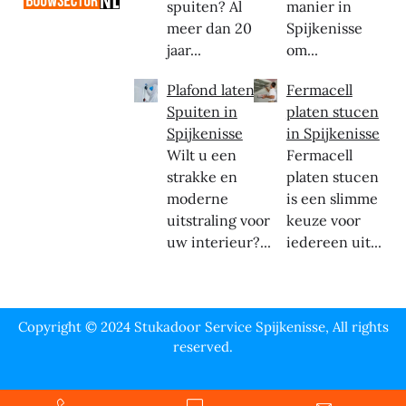
spuiten? Al
manier in
meer dan 20
Spijkenisse
jaar...
om...
Plafond laten
Fermacell
Spuiten in
platen stucen
Spijkenisse
in Spijkenisse
Wilt u een
Fermacell
strakke en
platen stucen
moderne
is een slimme
uitstraling voor
keuze voor
uw interieur?...
iedereen uit...
Copyright © 2024 Stukadoor Service Spijkenisse, All rights
reserved.