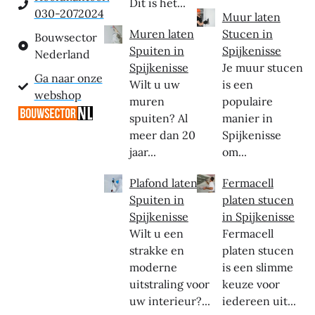
Dit is het...
030-2072024
Muur laten
Muren laten
Stucen in
Bouwsector
Spuiten in
Spijkenisse
Nederland
Spijkenisse
Je muur stucen
Ga naar onze
Wilt u uw
is een
webshop
muren
populaire
spuiten? Al
manier in
meer dan 20
Spijkenisse
jaar...
om...
Plafond laten
Fermacell
Spuiten in
platen stucen
Spijkenisse
in Spijkenisse
Wilt u een
Fermacell
strakke en
platen stucen
moderne
is een slimme
uitstraling voor
keuze voor
uw interieur?...
iedereen uit...