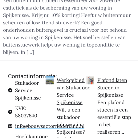
Een buitenmuur stucen is essentieel voor zowel de
esthetiek als de bescherming van uw woning in
Spijkenisse. Krijg nu 10% korting! Heeft uw buitenmuur
scheuren of loszittend stucwerk? Een goed
onderhouden buitengevel is cruciaal voor het behoud
van uw woning in Spijkenisse. Het snel herstellen van
buitenstucwerk helpt uw woning in topconditie te
blijven. In […]
Contactinformatie:
Werkgebied
Plafond laten
Stukadoor
van Stukadoor
Stucen in
Service
Service
Spijkenisse
Spijkenisse
Spijkenisse
Een plafond
KVK:
Wilt u een
stucen is een
58037640
stukadoor
essentiële stap
inhuren in
in het
info@bouwsectornederland.nl
Spijkenisse?
realiseren...
Hoofdkantoor: