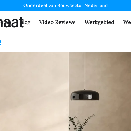
Onderdeel van Bouwsector Nederland
maat
ome
Blog
Video Reviews
Werkgebied
We
e