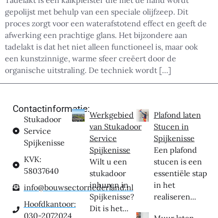
Tadelakt is een kalkpleister die met de hand wordt
gepolijst met behulp van een speciale olijfzeep. Dit
proces zorgt voor een waterafstotend effect en geeft de
afwerking een prachtige glans. Het bijzondere aan
tadelakt is dat het niet alleen functioneel is, maar ook
een kunstzinnige, warme sfeer creëert door de
organische uitstraling. De techniek wordt […]
Contactinformatie:
Werkgebied
Plafond laten
Stukadoor
van Stukadoor
Stucen in
Service
Service
Spijkenisse
Spijkenisse
Spijkenisse
Een plafond
KVK:
Wilt u een
stucen is een
58037640
stukadoor
essentiële stap
inhuren in
in het
info@bouwsectornederland.nl
Spijkenisse?
realiseren...
Hoofdkantoor:
Dit is het...
030-2072024
Muur laten